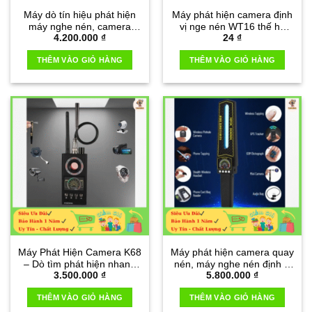
Máy dò tín hiệu phát hiện
Máy phát hiện camera định
máy nghe nén, camera
vị nge nén WT16 thế hệ
4.200.000
₫
24
₫
quay trộm T9000
mới
THÊM VÀO GIỎ HÀNG
THÊM VÀO GIỎ HÀNG
Máy Phát Hiện Camera K68
Máy phát hiện camera quay
– Dò tìm phát hiện nhanh
nén, máy nghe nén định vị
3.500.000
₫
5.800.000
₫
chóng
S699
THÊM VÀO GIỎ HÀNG
THÊM VÀO GIỎ HÀNG