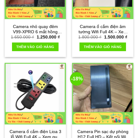
Camera nhỏ quay đêm
Camera ổ cắm điện âm
V99-XPRO 6 mắt hồng
tường Wifi Full 4K – Xem
Giá
Giá
Giá
Giá
1.650.000
₫
1.250.000
₫
1.800.000
₫
1.500.000
₫
ngoại
qua điện thoại
gốc
hiện
gốc
hiện
là:
tại
là:
tại
THÊM VÀO GIỎ HÀNG
THÊM VÀO GIỎ HÀNG
1.650.000 ₫.
là:
1.800.000 ₫.
là:
1.250.000 ₫.
1.500
-18%
Camera ổ cắm điện Lioa 3
Camera Pin sạc dự phòng
lỗ Wifi Full 4K – Xem qua
H12 Full HD – Kết nối Wifi