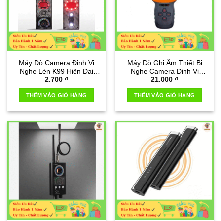
Máy Dò Camera Định Vị
Máy Dò Ghi Âm Thiết Bị
Nghe Lén K99 Hiện Đại
Nghe Camera Định Vị
2.700
₫
21.000
₫
Thông Minh 2025
D5doscom
THÊM VÀO GIỎ HÀNG
THÊM VÀO GIỎ HÀNG