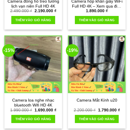
Camera đồng hồ treo tường
Camera hộp khăn giấy WiFi
lịch vạn niên Full HD 4K
Full HD 4K – Xem qua điện
Giá
Giá
2.490.000
₫
2.190.000
₫
1.890.000
₫
thoại
gốc
hiện
là:
tại
THÊM VÀO GIỎ HÀNG
THÊM VÀO GIỎ HÀNG
2.490.000 ₫.
là:
2.190.000 ₫.
-15%
-19%
Camera loa nghe nhạc
Camera Mắt Kính u20
bluetooth Wifi HD 4K
Giá
Giá
Giá
Giá
1.990.000
₫
1.690.000
₫
2.200.000
₫
1.790.000
₫
gốc
hiện
gốc
hiện
là:
tại
là:
tại
THÊM VÀO GIỎ HÀNG
THÊM VÀO GIỎ HÀNG
1.990.000 ₫.
là:
2.200.000 ₫.
là:
1.690.000 ₫.
1.790