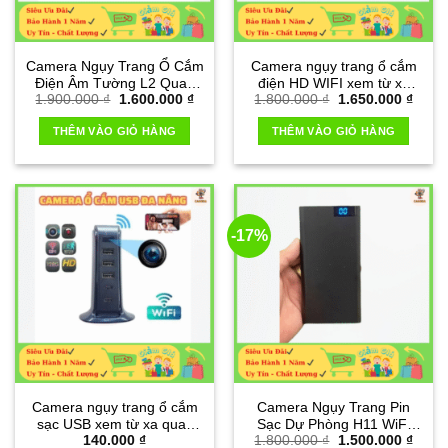
Camera Ngụy Trang Ổ Cắm
Camera ngụy trang ổ cắm
Điện Âm Tường L2 Quay
điện HD WIFI xem từ xa
Giá
Giá
Giá
Giá
1.900.000
₫
1.600.000
₫
1.800.000
₫
1.650.000
₫
Phim Full HD 4K Wifi
qua điện thoại
gốc
hiện
gốc
hiện
là:
tại
là:
tại
THÊM VÀO GIỎ HÀNG
THÊM VÀO GIỎ HÀNG
1.900.000 ₫.
là:
1.800.000 ₫.
là:
1.600.000 ₫.
1.650
-17%
Camera ngụy trang ổ cắm
Camera Ngụy Trang Pin
sạc USB xem từ xa quay
Sạc Dự Phòng H11 WiFi
Giá
Giá
140.000
₫
1.800.000
₫
1.500.000
₫
phim 4k siêu rõ nét
Full HD 4K