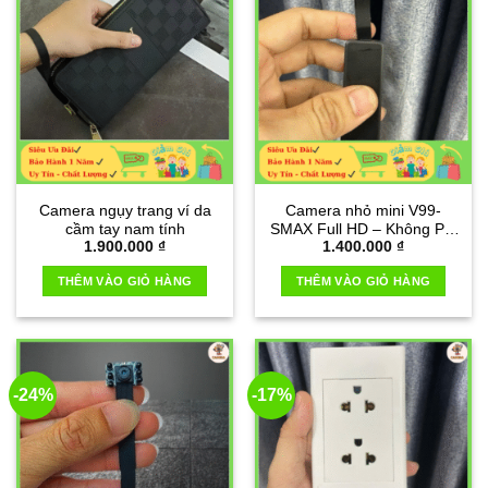
Camera ngụy trang ví da
Camera nhỏ mini V99-
cầm tay nam tính
SMAX Full HD – Không Pin
1.900.000
₫
1.400.000
₫
thế hệ mới
THÊM VÀO GIỎ HÀNG
THÊM VÀO GIỎ HÀNG
-24%
-17%