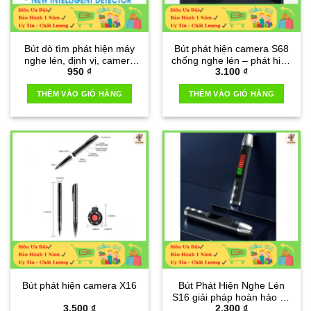
Bút dò tìm phát hiện máy
Bút phát hiện camera S68
nghe lén, định vị, camera
chống nghe lén – phát hiện
950
₫
3.100
₫
ẩn quay lén T8
máy theo dõi định vị GPS
THÊM VÀO GIỎ HÀNG
THÊM VÀO GIỎ HÀNG
Bút phát hiện camera X16
Bút Phát Hiện Nghe Lén
S16 giải pháp hoàn hảo để
3.500
₫
2.300
₫
phát hiện camera quay lén,