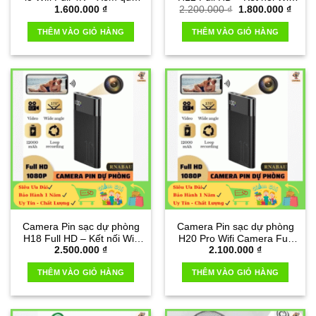
Giá
Giá
1.600.000
₫
2.200.000
₫
1.800.000
₫
điện thoại
xem qua điện thoại
gốc
hiện
là:
tại
THÊM VÀO GIỎ HÀNG
THÊM VÀO GIỎ HÀNG
2.200.000 ₫.
là:
1.800
Camera Pin sạc dự phòng
Camera Pin sạc dự phòng
H18 Full HD – Kết nối Wifi
H20 Pro Wifi Camera Full
2.500.000
₫
2.100.000
₫
xem qua điện thoại
HD 4K
THÊM VÀO GIỎ HÀNG
THÊM VÀO GIỎ HÀNG