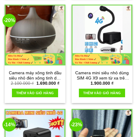
-20%
Camera máy xông tinh dầu
Camera mini siêu nhỏ dùng
siêu nhỏ đèn xông tinh dầu
SIM 4G X9 xem từ xa trên
Giá
Giá
2.100.000
₫
1.690.000
₫
1.900.000
₫
Wifi 4K
điện thoại
gốc
hiện
là:
tại
THÊM VÀO GIỎ HÀNG
THÊM VÀO GIỎ HÀNG
2.100.000 ₫.
là:
1.690.000 ₫.
-14%
-23%