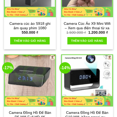
Camera cúc áo S918 ghi
Camera Cúc Áo X9 Mini Wifi
âm quay phim 1080
– Xem qua điện thoại từ xa
Giá
Giá
550.000
₫
1.500.000
₫
1.200.000
₫
gốc
hiện
là:
tại
THÊM VÀO GIỎ HÀNG
THÊM VÀO GIỎ HÀNG
1.500.000 ₫.
là:
1.200
-17%
-14%
Camera Đồng Hồ Để Bàn
Camera Đồng Hồ Để Bàn