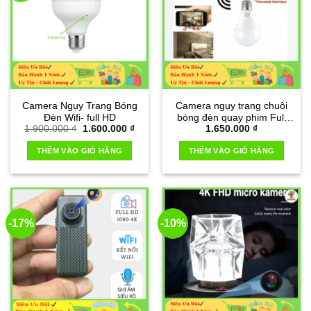
Camera Ngụy Trang Bóng
Camera ngụy trang chuôi
Đèn Wifi- full HD
bóng đèn quay phim Full
Giá
Giá
1.900.000
₫
1.600.000
₫
1.650.000
₫
HD 1080P
gốc
hiện
là:
tại
THÊM VÀO GIỎ HÀNG
THÊM VÀO GIỎ HÀNG
1.900.000 ₫.
là:
1.600.000 ₫.
-17%
-10%