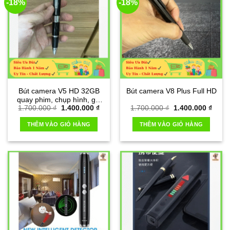
-18%
-18%
Bút camera V5 HD 32GB
Bút camera V8 Plus Full HD
quay phim, chụp hình, ghi
Giá
Giá
Giá
Giá
1.700.000
₫
1.400.000
₫
1.700.000
₫
1.400.000
₫
âm
gốc
hiện
gốc
hiện
là:
tại
là:
tại
THÊM VÀO GIỎ HÀNG
THÊM VÀO GIỎ HÀNG
1.700.000 ₫.
là:
1.700.000 ₫.
là:
1.400.000 ₫.
1.400