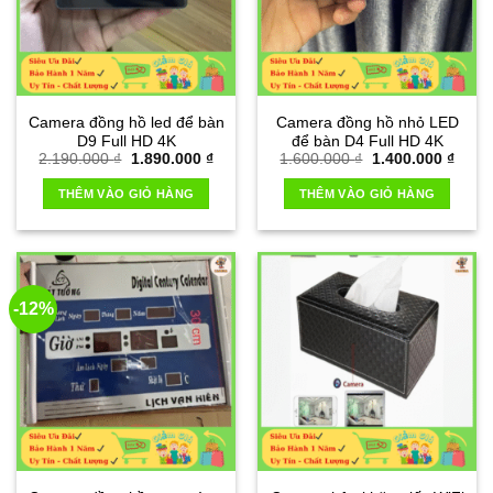
Camera đồng hồ led để bàn
Camera đồng hồ nhỏ LED
D9 Full HD 4K
để bàn D4 Full HD 4K
Giá
Giá
Giá
Giá
2.190.000
₫
1.890.000
₫
1.600.000
₫
1.400.000
₫
gốc
hiện
gốc
hiện
là:
tại
là:
tại
THÊM VÀO GIỎ HÀNG
THÊM VÀO GIỎ HÀNG
2.190.000 ₫.
là:
1.600.000 ₫.
là:
1.890.000 ₫.
1.400
-12%