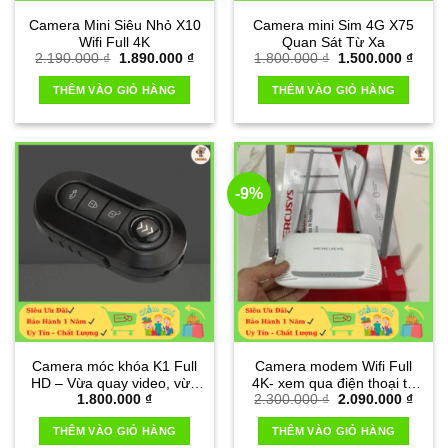
Camera Mini Siêu Nhỏ X10
Camera mini Sim 4G X75
Wifi Full 4K
Quan Sát Từ Xa
Giá
Giá
Giá
Giá
2.190.000
₫
1.890.000
₫
1.800.000
₫
1.500.000
₫
gốc
hiện
gốc
hiện
là:
tại
là:
tại
THÊM VÀO GIỎ HÀNG
THÊM VÀO GIỎ HÀNG
2.190.000 ₫.
là:
1.800.000 ₫.
là:
1.890.000 ₫.
1.500
-9%
Camera móc khóa K1 Full
Camera modem Wifi Full
HD – Vừa quay video, vừa
4K- xem qua điện thoại từ
Giá
Giá
1.800.000
₫
2.300.000
₫
2.090.000
₫
ghi âm
xa
gốc
hiện
là:
tại
THÊM VÀO GIỎ HÀNG
THÊM VÀO GIỎ HÀNG
2.300.000 ₫.
là: