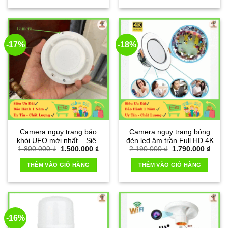
2.090
-17%
-18%
Camera ngụy trang báo
Camera ngụy trang bóng
khói UFO mới nhất – Siêu
đèn led âm trần Full HD 4K
Giá
Giá
Giá
Giá
1.800.000
₫
1.500.000
₫
2.190.000
₫
1.790.000
₫
nhỏ khó bị phát hiện
gốc
hiện
gốc
hiện
là:
tại
là:
tại
THÊM VÀO GIỎ HÀNG
THÊM VÀO GIỎ HÀNG
1.800.000 ₫.
là:
2.190.000 ₫.
là:
1.500.000 ₫.
1.790
-16%