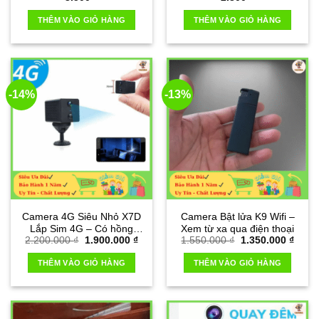
nghe trộm, theo dõi định vị
THÊM VÀO GIỎ HÀNG
THÊM VÀO GIỎ HÀNG
GPS
-14%
-13%
Camera 4G Siêu Nhỏ X7D
Camera Bật lửa K9 Wifi –
Lắp Sim 4G – Có hồng
Xem từ xa qua điện thoại
Giá
Giá
Giá
Giá
2.200.000
₫
1.900.000
₫
1.550.000
₫
1.350.000
₫
ngoại quay đêm
gốc
hiện
gốc
hiện
là:
tại
là:
tại
THÊM VÀO GIỎ HÀNG
THÊM VÀO GIỎ HÀNG
2.200.000 ₫.
là:
1.550.000 ₫.
là:
1.900.000 ₫.
1.350