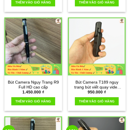
THÊM VÀO GIỎ HÀNG
THÊM VÀO GIỎ HÀNG
Bút Camera Ngụy Trang R9
Bút Camera T189 ngụy
Full HD cao cấp
trang bút viết quay video
1.450.000
₫
950.000
₫
chất lượng 1080P
THÊM VÀO GIỎ HÀNG
THÊM VÀO GIỎ HÀNG