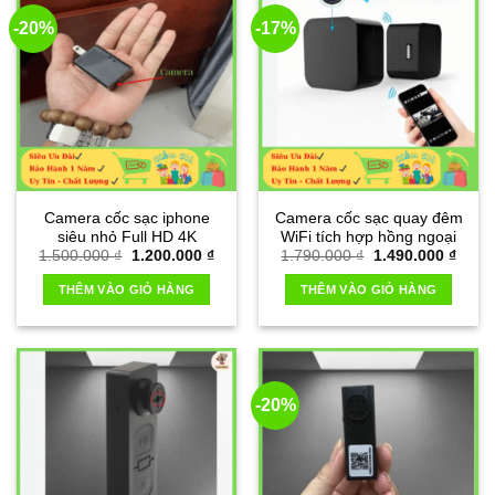
-20%
-17%
Camera cốc sạc iphone
Camera cốc sạc quay đêm
siêu nhỏ Full HD 4K
WiFi tích hợp hồng ngoại
Giá
Giá
Giá
Giá
1.500.000
₫
1.200.000
₫
1.790.000
₫
1.490.000
₫
gốc
hiện
gốc
hiện
là:
tại
là:
tại
THÊM VÀO GIỎ HÀNG
THÊM VÀO GIỎ HÀNG
1.500.000 ₫.
là:
1.790.000 ₫.
là:
1.200.000 ₫.
1.490
-20%