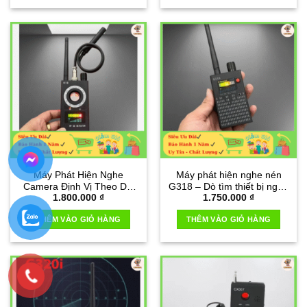
Máy Phát Hiện Nghe
Máy phát hiện nghe nén
Camera Định Vị Theo Dõi
G318 – Dò tìm thiết bị nghe
1.800.000
₫
1.750.000
₫
K18- Thế Hệ Mới
nhanh nhất
THÊM VÀO GIỎ HÀNG
THÊM VÀO GIỎ HÀNG