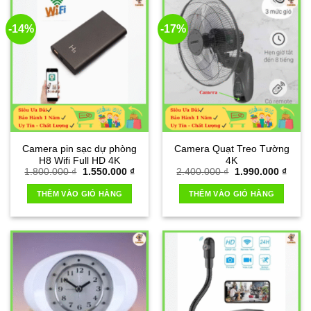
-14%
-17%
Camera pin sạc dự phòng
Camera Quạt Treo Tường
H8 Wifi Full HD 4K
4K
Giá
Giá
Giá
Giá
1.800.000
₫
1.550.000
₫
2.400.000
₫
1.990.000
₫
gốc
hiện
gốc
hiện
là:
tại
là:
tại
THÊM VÀO GIỎ HÀNG
THÊM VÀO GIỎ HÀNG
1.800.000 ₫.
là:
2.400.000 ₫.
là:
1.550.000 ₫.
1.990