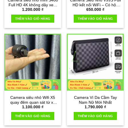
Camera siêu nhỏ mini S400
Camera Siêu Nhỏ V99S Full
Full HD 4K không dây xem
HD kết nối WiFi – Có hộp
1.200.000
₫
650.000
₫
qua điên thoại
tản nhiệt
THÊM VÀO GIỎ HÀNG
THÊM VÀO GIỎ HÀNG
Camera siêu nhỏ Wifi X5
Camera Ví Da Cầm Tay
quay đêm quan sát từ xa
Nam Nữ Mới Nhất
1.100.000
₫
1.790.000
₫
qua điện thoại
THÊM VÀO GIỎ HÀNG
THÊM VÀO GIỎ HÀNG