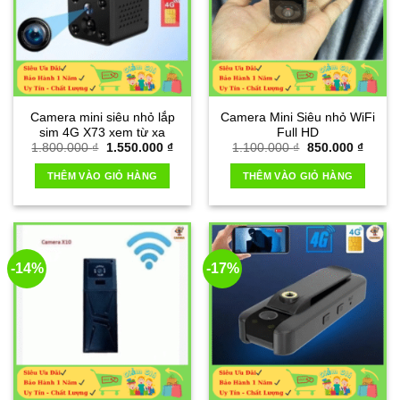
Camera mini siêu nhỏ lắp
Camera Mini Siêu nhỏ WiFi
sim 4G X73 xem từ xa
Full HD
Giá
Giá
Giá
Giá
1.800.000
₫
1.550.000
₫
1.100.000
₫
850.000
₫
gốc
hiện
gốc
hiện
là:
tại
là:
tại
THÊM VÀO GIỎ HÀNG
THÊM VÀO GIỎ HÀNG
1.800.000 ₫.
là:
1.100.000 ₫.
là:
1.550.000 ₫.
850.00
-14%
-17%