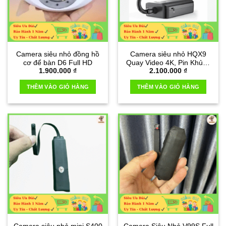
Camera siêu nhỏ đồng hồ
Camera siêu nhỏ HQX9
cơ để bàn D6 Full HD
Quay Video 4K, Pin Khủng
1.900.000
₫
2.100.000
₫
20 tiếng
THÊM VÀO GIỎ HÀNG
THÊM VÀO GIỎ HÀNG