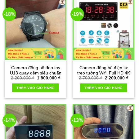
-18%
-19%
Camera đồng hồ đeo tay
Camera đồng hồ điện tử
U13 quay đêm siêu chuẩn
treo tường Wifi, Full HD 4K
Giá
Giá
Giá
Giá
2.200.000
₫
1.800.000
₫
2.700.000
₫
2.200.000
₫
gốc
hiện
gốc
hiện
là:
tại
là:
tại
THÊM VÀO GIỎ HÀNG
THÊM VÀO GIỎ HÀNG
2.200.000 ₫.
là:
2.700.000 ₫.
là:
1.800.000 ₫.
2.200
-14%
-13%