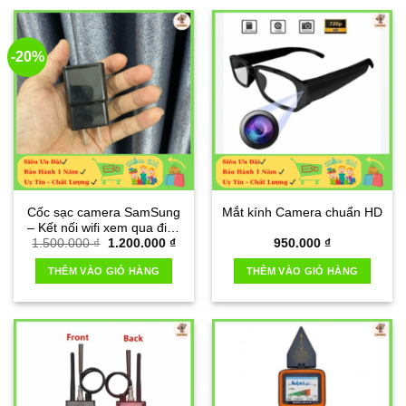
-20%
Cốc sạc camera SamSung
Mắt kính Camera chuẩn HD
– Kết nối wifi xem qua điện
Giá
Giá
1.500.000
₫
1.200.000
₫
950.000
₫
thoại
gốc
hiện
là:
tại
THÊM VÀO GIỎ HÀNG
THÊM VÀO GIỎ HÀNG
1.500.000 ₫.
là:
1.200.000 ₫.