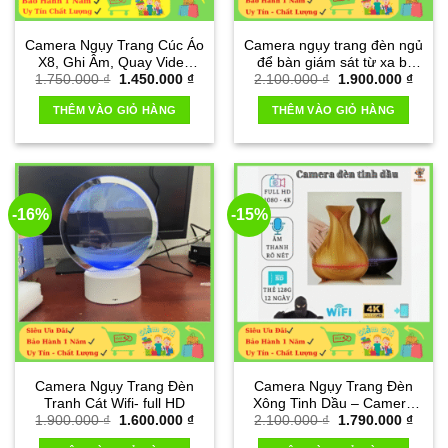
Camera Ngụy Trang Cúc Áo
Camera ngụy trang đèn ngủ
X8, Ghi Âm, Quay Video
để bàn giám sát từ xa bí
Giá
Giá
Giá
Giá
1.750.000
₫
1.450.000
₫
2.100.000
₫
1.900.000
₫
Full HD Sắc Nét
mật
gốc
hiện
gốc
hiện
là:
tại
là:
tại
THÊM VÀO GIỎ HÀNG
THÊM VÀO GIỎ HÀNG
1.750.000 ₫.
là:
2.100.000 ₫.
là:
1.450.000 ₫.
1.900
-16%
-15%
Camera Ngụy Trang Đèn
Camera Ngụy Trang Đèn
Tranh Cát Wifi- full HD
Xông Tinh Dầu – Camera
Giá
Giá
Giá
Giá
1.900.000
₫
1.600.000
₫
2.100.000
₫
1.790.000
₫
Full HD 4K, Wifi
gốc
hiện
gốc
hiện
là:
tại
là:
tại