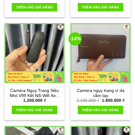
gốc
hiện
là:
tại
THÊM VÀO GIỎ HÀNG
THÊM VÀO GIỎ HÀNG
1.800.000 ₫.
là:
1.500
-14%
Camera Ngụy Trang Siêu
Camera ngụy trang ví da
Nhỏ V99 Kết Nối Wifi Xem
cầm tay
Giá
Giá
1.200.000
₫
2.100.000
₫
1.800.000
₫
Qua Điện Thoại
gốc
hiện
là:
tại
THÊM VÀO GIỎ HÀNG
THÊM VÀO GIỎ HÀNG
2.100.000 ₫.
là:
1.800