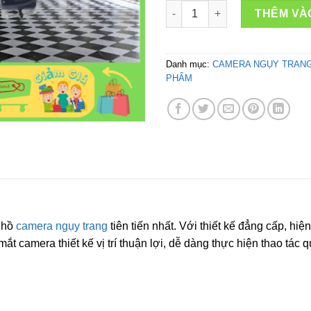
Camera đồng hồ đeo tay T11 F
THÊM VÀ
Danh mục:
CAMERA NGỤY TRAN
PHẨM
 hồ
camera ngụy trang
tiên tiến nhất. Với thiết kế đẳng cấp, h
t camera thiết kế vị trí thuận lợi, dễ dàng thực hiện thao tác 