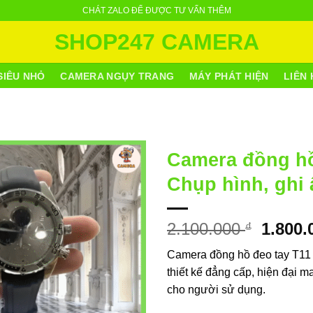
CHÁT ZALO ĐỂ ĐƯỢC TƯ VẤN THÊM
SHOP247 CAMERA
SIÊU NHỎ
CAMERA NGỤY TRANG
MÁY PHÁT HIỆN
LIÊN 
Camera đồng hồ
Chụp hình, ghi
Giá
2.100.000
1.800
₫
gốc
Camera đồng hồ đeo tay T11 l
là:
thiết kế đẳng cấp, hiện đại 
2.100.
cho người sử dụng.