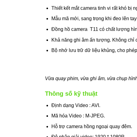
Thiết kết mắt camera tinh vi rất khó bị
Mẫu mã mới, sang trọng khi đeo lên t
Đồng hồ camera T11 có chất lượng hình
Khả năng ghi âm ấn tượng. Không chỉ c
Bộ nhớ lưu trữ dữ liệu khủng, cho phép 
Vừa quay phim, vừa ghi âm, vừa chụp hình r
Thông số kỹ thuật
Định dạng Video : AVI.
Mã hóa Video : M-JPEG.
Hỗ trợ camera hồng ngoại quay đêm.
Độ phân giải video: 1920 * 1080P