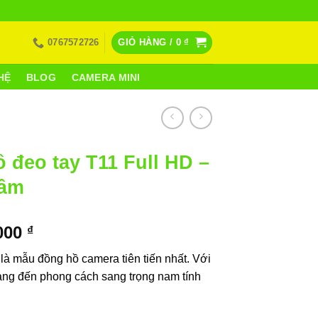
0767572726
GIỎ HÀNG /
0
₫
HỆ
BLOG
CAMERA MINI
 đeo tay T11 Full HD –
 âm
Giá
.000
₫
hiện
à mẫu đồng hồ camera tiên tiến nhất. Với
tại
mang đến phong cách sang trọng nam tính
000 ₫.
là:
1.800.000 ₫.