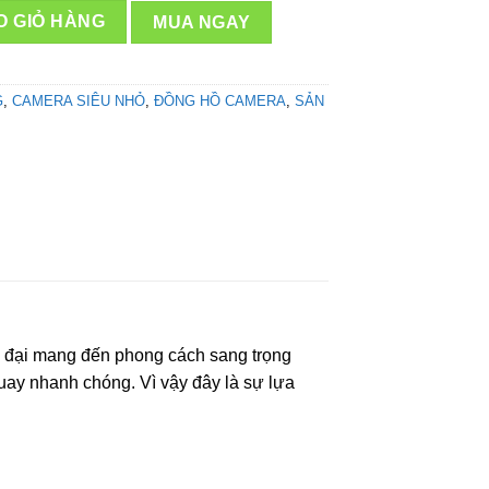
ull HD – Chụp hình, ghi âm số lượng
O GIỎ HÀNG
MUA NGAY
G
,
CAMERA SIÊU NHỎ
,
ĐỒNG HỒ CAMERA
,
SẢN
iện đại mang đến phong cách sang trọng
quay nhanh chóng. Vì vậy đây là sự lựa