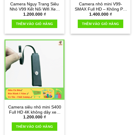
Camera Ngụy Trang Siêu
Camera nhỏ mini V99-
Nhỏ V99 Kết Nối Wifi Xem
SMAX Full HD – Không Pin
1.200.000
₫
1.400.000
₫
Qua Điện Thoại
thế hệ mới
THÊM VÀO GIỎ HÀNG
THÊM VÀO GIỎ HÀNG
Camera siêu nhỏ mini S400
Full HD 4K không dây xem
1.200.000
₫
qua điên thoại
THÊM VÀO GIỎ HÀNG