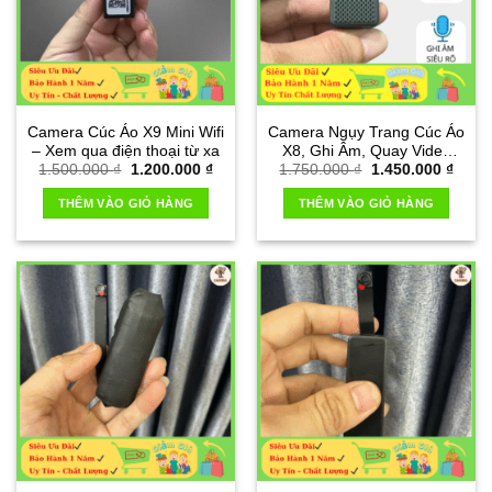
Camera Cúc Áo X9 Mini Wifi
Camera Ngụy Trang Cúc Áo
– Xem qua điện thoại từ xa
X8, Ghi Âm, Quay Video
Giá
Giá
Giá
Giá
1.500.000
₫
1.200.000
₫
1.750.000
₫
1.450.000
₫
Full HD Sắc Nét
gốc
hiện
gốc
hiện
là:
tại
là:
tại
THÊM VÀO GIỎ HÀNG
THÊM VÀO GIỎ HÀNG
1.500.000 ₫.
là:
1.750.000 ₫.
là:
1.200.000 ₫.
1.450