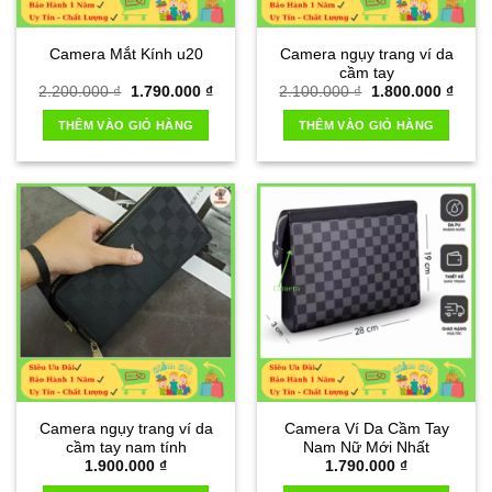
Camera Mắt Kính u20
Camera ngụy trang ví da
cầm tay
Giá
Giá
Giá
Giá
2.200.000
₫
1.790.000
₫
2.100.000
₫
1.800.000
₫
gốc
hiện
gốc
hiện
là:
tại
là:
tại
THÊM VÀO GIỎ HÀNG
THÊM VÀO GIỎ HÀNG
2.200.000 ₫.
là:
2.100.000 ₫.
là:
1.790.000 ₫.
1.800
Camera ngụy trang ví da
Camera Ví Da Cầm Tay
cầm tay nam tính
Nam Nữ Mới Nhất
1.900.000
₫
1.790.000
₫