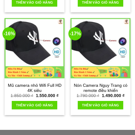
THÊM VÀO GIỎ HÀNG
THÊM VÀO GIỎ HÀNG
-16%
-17%
Mũ camera nhỏ Wifi Full HD
Nón Camera Ngụy Trang có
4K siêu
remote điều khiển
Giá
Giá
Giá
Giá
1.850.000
₫
1.550.000
₫
1.790.000
₫
1.490.000
₫
gốc
hiện
gốc
hiện
là:
tại
là:
tại
THÊM VÀO GIỎ HÀNG
THÊM VÀO GIỎ HÀNG
1.850.000 ₫.
là:
1.790.000 ₫.
là:
1.550.000 ₫.
1.490