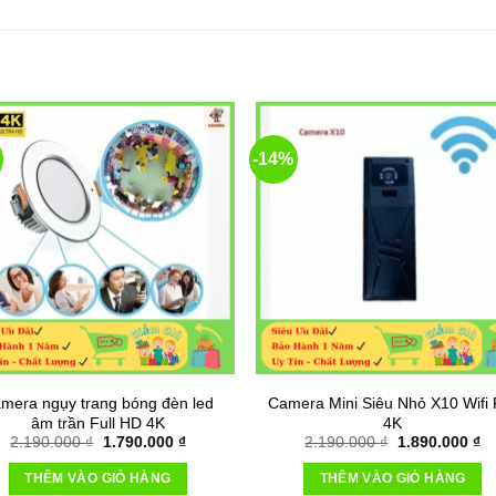
-14%
mera ngụy trang bóng đèn led
Camera Mini Siêu Nhỏ X10 Wifi F
âm trần Full HD 4K
4K
Giá
Giá
Giá
Gi
2.190.000
₫
1.790.000
₫
2.190.000
₫
1.890.000
₫
gốc
hiện
gốc
hi
là:
tại
là:
tại
THÊM VÀO GIỎ HÀNG
THÊM VÀO GIỎ HÀNG
2.190.000 ₫.
là:
2.190.000 ₫.
là: