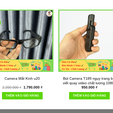
1.790.000 ₫.
1.
Camera Mắt Kính u20
Bút Camera T189 ngụy trang b
viết quay video chất lượng 108
Giá
Giá
2.200.000
₫
1.790.000
₫
950.000
₫
gốc
hiện
là:
tại
THÊM VÀO GIỎ HÀNG
THÊM VÀO GIỎ HÀNG
2.200.000 ₫.
là:
1.790.000 ₫.