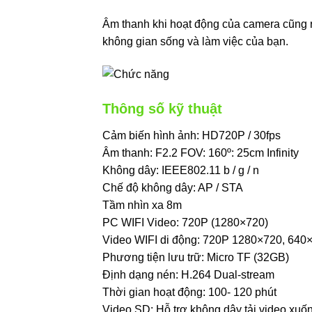
Âm thanh khi hoạt động của camera cũng rấ
không gian sống và làm việc của bạn.
Thông số kỹ thuật
Cảm biến hình ảnh: HD720P / 30fps
Âm thanh: F2.2 FOV: 160º: 25cm Infinity
Không dây: IEEE802.11 b / g / n
Chế độ không dây: AP / STA
Tầm nhìn xa 8m
PC WIFI Video: 720P (1280×720)
Video WIFI di động: 720P 1280×720, 640
Phương tiện lưu trữ: Micro TF (32GB)
Định dạng nén: H.264 Dual-stream
Thời gian hoạt động: 100- 120 phút
Video SD: Hỗ trợ không dây tải video xuốn