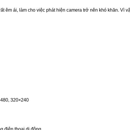
t êm ái, làm cho việc phát hiện camera trở nên khó khăn. Vì vậ
×480, 320×240
g điện thoại di động