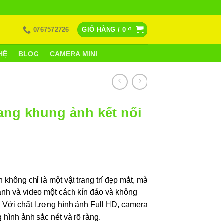
0767572726
GIỎ HÀNG /
0
₫
HỆ
BLOG
CAMERA MINI
ang khung ảnh kết nối
không chỉ là một vật trang trí đẹp mắt, mà
 ảnh và video một cách kín đáo và không
. Với chất lượng hình ảnh Full HD, camera
hình ảnh sắc nét và rõ ràng.