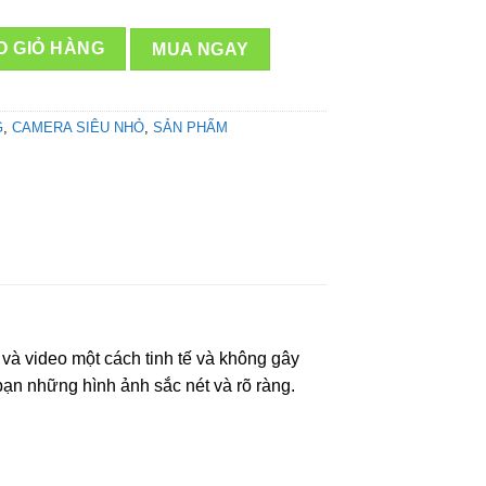
ết nối Wifi Full HD số lượng
O GIỎ HÀNG
MUA NGAY
G
,
CAMERA SIÊU NHỎ
,
SẢN PHẨM
 và video một cách tinh tế và không gây
bạn những hình ảnh sắc nét và rõ ràng.