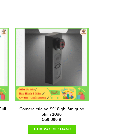
ull
Camera cúc áo S918 ghi âm quay
phim 1080
á
550.000
₫
ện
THÊM VÀO GIỎ HÀNG