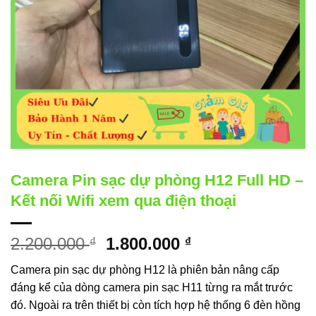
Camera Pin sạc dự phòng H12 Full HD –
Kết nối Wifi xem qua điện thoại
Giá
Giá
2.200.000
1.800.000
₫
₫
gốc
hiện
Camera pin sạc dự phòng H12 là phiên bản nâng cấp
là:
tại
đáng kể của dòng camera pin sạc H11 từng ra mắt trước
2.200.000 ₫.
là:
đó. Ngoài ra trên thiết bị còn tích hợp hệ thống 6 đèn hồng
1.800.000 ₫.