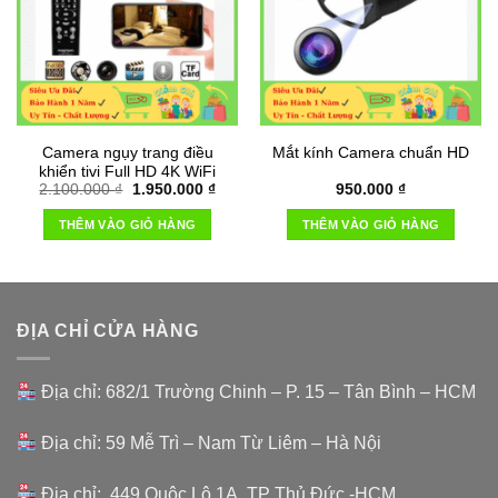
Camera ngụy trang điều
Mắt kính Camera chuẩn HD
khiển tivi Full HD 4K WiFi
Giá
Giá
2.100.000
₫
1.950.000
₫
950.000
₫
gốc
hiện
là:
tại
THÊM VÀO GIỎ HÀNG
THÊM VÀO GIỎ HÀNG
2.100.000 ₫.
là:
1.950.000 ₫.
ĐỊA CHỈ CỬA HÀNG
Địa chỉ: 682/1 Trường Chinh – P. 15 – Tân Bình – HCM
Địa chỉ: 59 Mễ Trì – Nam Từ Liêm – Hà Nội
Địa chỉ: 449 Quôc Lộ 1A TP Thủ Đức -HCM