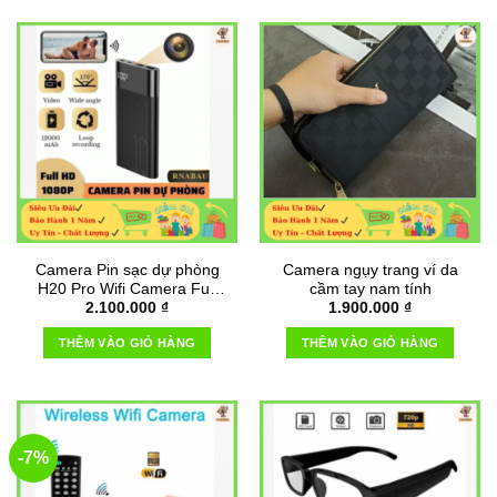
Camera Pin sạc dự phòng
Camera ngụy trang ví da
H20 Pro Wifi Camera Full
cầm tay nam tính
2.100.000
₫
1.900.000
₫
HD 4K
THÊM VÀO GIỎ HÀNG
THÊM VÀO GIỎ HÀNG
-7%