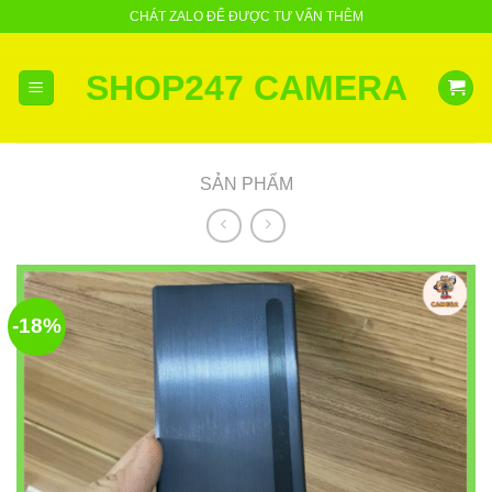
Skip
CHÁT ZALO ĐỂ ĐƯỢC TƯ VẤN THÊM
to
content
SHOP247 CAMERA
SẢN PHẨM
-18%