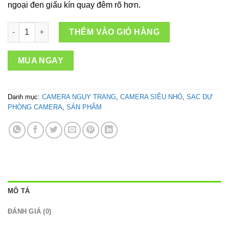
ngoại đen giấu kín quay đêm rõ hơn.
Camera Pin sạc dự phòng H12 Full HD – Kết nối Wifi xem qua đ
THÊM VÀO GIỎ HÀNG
MUA NGAY
Danh mục:
CAMERA NGỤY TRANG
,
CAMERA SIÊU NHỎ
,
SẠC DỰ
PHÒNG CAMERA
,
SẢN PHẨM
MÔ TẢ
ĐÁNH GIÁ (0)