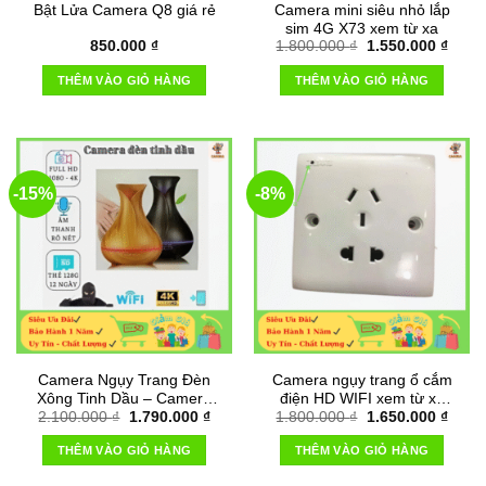
Bật Lửa Camera Q8 giá rẻ
Camera mini siêu nhỏ lắp
sim 4G X73 xem từ xa
Giá
Giá
850.000
₫
1.800.000
₫
1.550.000
₫
gốc
hiện
là:
tại
THÊM VÀO GIỎ HÀNG
THÊM VÀO GIỎ HÀNG
1.800.000 ₫.
là:
1.550
-15%
-8%
Camera Ngụy Trang Đèn
Camera ngụy trang ổ cắm
Xông Tinh Dầu – Camera
điện HD WIFI xem từ xa
Giá
Giá
Giá
Giá
2.100.000
₫
1.790.000
₫
1.800.000
₫
1.650.000
₫
Full HD 4K, Wifi
qua điện thoại
gốc
hiện
gốc
hiện
là:
tại
là:
tại
THÊM VÀO GIỎ HÀNG
THÊM VÀO GIỎ HÀNG
2.100.000 ₫.
là:
1.800.000 ₫.
là:
1.790.000 ₫.
1.650