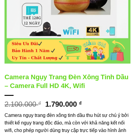
Camera Ngụy Trang Đèn Xông Tinh Dầu
– Camera Full HD 4K, Wifi
Giá
Giá
2.100.000
1.790.000
₫
₫
gốc
hiện
Camera ngụy trang đèn xông tinh dầu thu hút sự chú ý bởi
là:
tại
thiết kế ngụy trang độc đáo, mà còn với khả năng kết nối
2.100.000 ₫.
là:
wifi, cho phép người dùng truy cập trực tiếp vào hình ảnh
1.790.000 ₫.