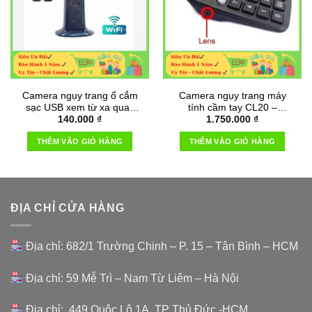
Camera ngụy trang ổ cắm
Camera ngụy trang máy
sạc USB xem từ xa quay
tính cầm tay CL20 –
140.000
₫
1.750.000
₫
phim 4k siêu rõ nét
Camera Full HD Wifi
THÊM VÀO GIỎ HÀNG
THÊM VÀO GIỎ HÀNG
ĐỊA CHỈ CỬA HÀNG
Địa chỉ: 682/1 Trường Chinh – P. 15 – Tân Bình – HCM
Địa chỉ: 59 Mễ Trì – Nam Từ Liêm – Hà Nội
Địa chỉ: 449 Quôc Lộ 1A TP Thủ Đức -HCM