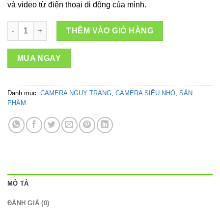
và video từ điện thoại di động của mình.
Camera Ngụy Trang Đèn Xông Tinh Dầu – Camera Full HD 4K, W
THÊM VÀO GIỎ HÀNG
MUA NGAY
Danh mục:
CAMERA NGỤY TRANG
,
CAMERA SIÊU NHỎ
,
SẢN
PHẨM
MÔ TẢ
ĐÁNH GIÁ (0)