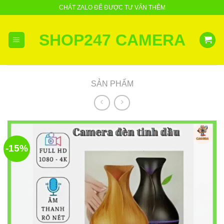
Skip
CHÁT ZALO ĐỂ ĐƯỢC TƯ VẤN THÊM
to
content
SHOP247 CAMERA
SẢN PHẨM
-15%