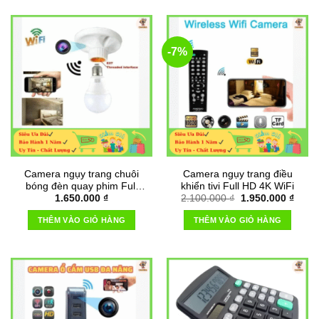
-7%
Camera ngụy trang chuôi
Camera ngụy trang điều
bóng đèn quay phim Full
khiển tivi Full HD 4K WiFi
Giá
Giá
1.650.000
₫
2.100.000
₫
1.950.000
₫
HD 1080P
gốc
hiện
là:
tại
THÊM VÀO GIỎ HÀNG
THÊM VÀO GIỎ HÀNG
2.100.000 ₫.
là:
1.950