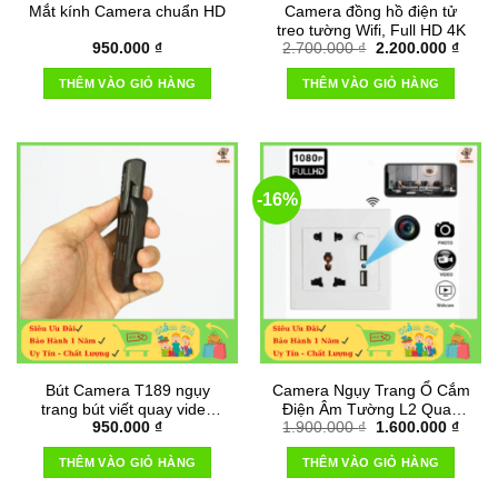
Mắt kính Camera chuẩn HD
Camera đồng hồ điện tử
treo tường Wifi, Full HD 4K
Giá
Giá
950.000
₫
2.700.000
₫
2.200.000
₫
gốc
hiện
là:
tại
THÊM VÀO GIỎ HÀNG
THÊM VÀO GIỎ HÀNG
2.700.000 ₫.
là:
2.200
-16%
Bút Camera T189 ngụy
Camera Ngụy Trang Ổ Cắm
trang bút viết quay video
Điện Âm Tường L2 Quay
Giá
Giá
950.000
₫
1.900.000
₫
1.600.000
₫
chất lượng 1080P
Phim Full HD 4K Wifi
gốc
hiện
là:
tại
THÊM VÀO GIỎ HÀNG
THÊM VÀO GIỎ HÀNG
1.900.000 ₫.
là:
1.600