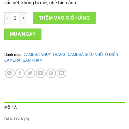
sắc nét, không bị mờ, nhè hình ảnh.
Camera ổ cắm điện Lioa 3 lỗ Wifi Full 4K – Xem qua điện thoại 
THÊM VÀO GIỎ HÀNG
MUA NGAY
Danh mục:
CAMERA NGỤY TRANG
,
CAMERA SIÊU NHỎ
,
Ổ ĐIỆN
CAMERA
,
SẢN PHẨM
MÔ TẢ
ĐÁNH GIÁ (0)