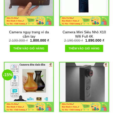
Camera ngụy trang ví da
Camera Mini Siêu Nhỏ X10
cầm tay
Wifi Full 4K
Giá
Giá
Giá
Giá
2.100.000
₫
1.800.000
₫
2.190.000
₫
1.890.000
₫
gốc
hiện
gốc
hiện
là:
tại
là:
tại
THÊM VÀO GIỎ HÀNG
THÊM VÀO GIỎ HÀNG
2.100.000 ₫.
là:
2.190.000 ₫.
là:
1.800.000 ₫.
1.890
-15%