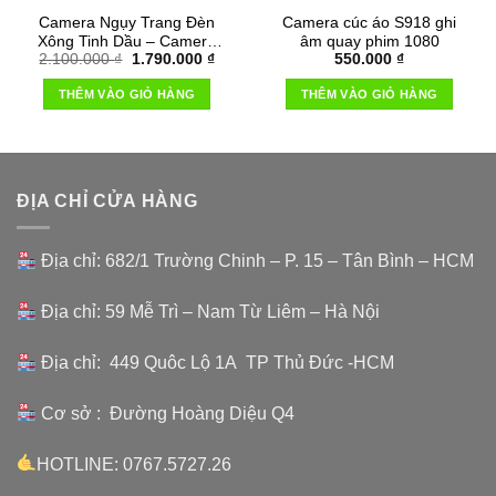
Camera Ngụy Trang Đèn
Camera cúc áo S918 ghi
Xông Tinh Dầu – Camera
âm quay phim 1080
Giá
Giá
2.100.000
₫
1.790.000
₫
550.000
₫
Full HD 4K, Wifi
gốc
hiện
là:
tại
THÊM VÀO GIỎ HÀNG
THÊM VÀO GIỎ HÀNG
2.100.000 ₫.
là:
1.790.000 ₫.
ĐỊA CHỈ CỬA HÀNG
Địa chỉ: 682/1 Trường Chinh – P. 15 – Tân Bình – HCM
Địa chỉ: 59 Mễ Trì – Nam Từ Liêm – Hà Nội
Địa chỉ: 449 Quôc Lộ 1A TP Thủ Đức -HCM
Cơ sở : Đường Hoàng Diệu Q4
HOTLINE: 0767.5727.26