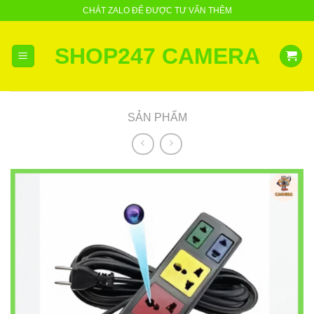
Skip
CHÁT ZALO ĐỂ ĐƯỢC TƯ VẤN THÊM
to
content
SHOP247 CAMERA
SẢN PHẨM