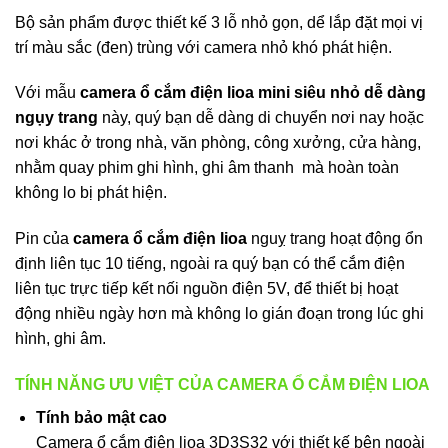
Bộ sản phẩm được thiết kế 3 lỗ nhỏ gọn, dể lắp đặt mọi vị
trí màu sắc (đen) trùng với camera nhỏ khó phát hiện.
Với mẫu
camera ổ cắm điện lioa mini siêu nhỏ dễ dàng
ngụy trang
này, quý bạn dễ dàng di chuyển nơi nay hoặc
nơi khác ở trong nhà, văn phòng, công xưởng, cửa hàng,
nhằm quay phim ghi hình, ghi âm thanh mà hoàn toàn
không lo bị phát hiện.
Pin của
camera ổ cắm điện lioa
nguỵ trang hoạt động ổn
định liên tục 10 tiếng, ngoài ra quý bạn có thể cắm điện
liên tục trực tiếp kết nối nguồn điện 5V, để thiết bị hoạt
động nhiều ngày hơn mà không lo gián đoạn trong lúc ghi
hình, ghi âm.
TÍNH NĂNG ƯU VIỆT CỦA CAMERA Ổ CẮM ĐIỆN LIOA
Tính bảo mật cao
Camera ổ cắm điện lioa 3D3S32 với thiết kế bên ngoài