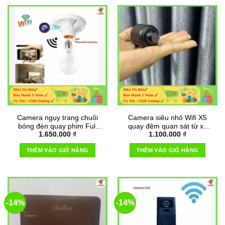
Camera ngụy trang chuôi
Camera siêu nhỏ Wifi X5
bóng đèn quay phim Full
quay đêm quan sát từ xa
1.650.000
₫
1.100.000
₫
HD 1080P
qua điện thoại
THÊM VÀO GIỎ HÀNG
THÊM VÀO GIỎ HÀNG
-14%
-14%