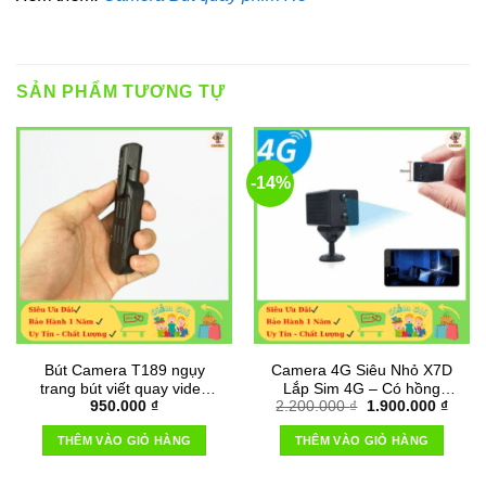
SẢN PHẨM TƯƠNG TỰ
-14%
Bút Camera T189 ngụy
Camera 4G Siêu Nhỏ X7D
trang bút viết quay video
Lắp Sim 4G – Có hồng
Giá
Giá
950.000
₫
2.200.000
₫
1.900.000
₫
chất lượng 1080P
ngoại quay đêm
gốc
hiện
là:
tại
THÊM VÀO GIỎ HÀNG
THÊM VÀO GIỎ HÀNG
2.200.000 ₫.
là:
1.900