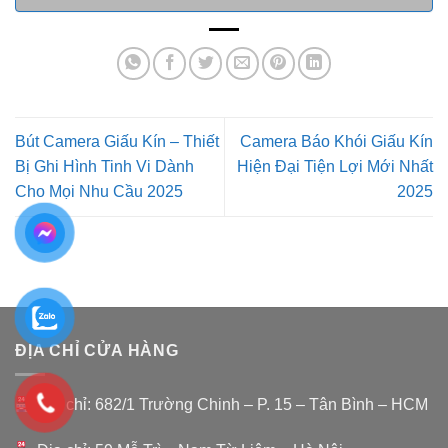
Bút Camera Giấu Kín – Thiết
Camera Báo Khói Giấu Kín
Bị Ghi Hình Tinh Vi Dành
Hiện Đại Tiện Lợi Mới Nhất
Cho Mọi Nhu Cầu 2025
2025
ĐỊA CHỈ CỬA HÀNG
Địa chỉ: 682/1 Trường Chinh – P. 15 – Tân Bình – HCM