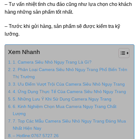
– Tư vấn nhiệt tình chu đáo cũng như lựa chọn cho khách
hàng những sản phẩm tốt nhất.
– Trước khi gửi hàng, sản phẩm sẽ được kiểm tra kỹ
lưỡng.
Xem Nhanh
1. Camera Siêu Nhỏ Ngụy Trang Là Gì?
2. Phân Loại Camera Siêu Nhỏ Ngụy Trang Phổ Biến Trên
Thị Trường
3. Ưu Điểm Vượt Trội Của Camera Siêu Nhỏ Ngụy Trang
4. Ứng Dụng Thực Tế Của Camera Siêu Nhỏ Ngụy Trang
5. Những Lưu Ý Khi Sử Dụng Camera Ngụy Trang
6. Kinh Nghiệm Chọn Mua Camera Ngụy Trang Chất
Lượng
7. Top Các Mẫu Camera Siêu Nhỏ Ngụy Trang Đáng Mua
Nhất Hiện Nay
– Hotline:0767 5727 26