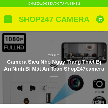
Skip
CHÁT ZALO ĐỂ ĐƯỢC TƯ VẤN THÊM
to
content
SHOP247 CAMERA
TIN TỨC
Camera Siêu Nhỏ Ngụy Trang Thiết Bị
An Ninh Bí Mật An Toàn Shop247camera