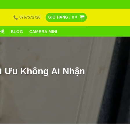
0767572726
GIỎ HÀNG /
0
₫
HỆ
BLOG
CAMERA MINI
ối Ưu Không Ai Nhận