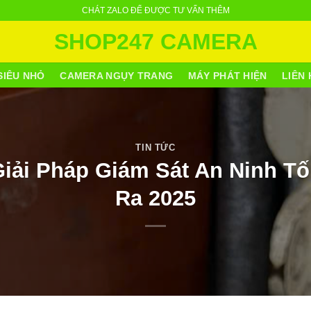
CHÁT ZALO ĐỂ ĐƯỢC TƯ VẤN THÊM
SHOP247 CAMERA
SIÊU NHỎ
CAMERA NGỤY TRANG
MÁY PHÁT HIỆN
LIÊN 
TIN TỨC
iải Pháp Giám Sát An Ninh T
Ra 2025