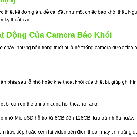
 dụng:
hiết kế đơn giản, dễ cài đặt như một chiếc báo khói thật. Ngườ
 kỹ thuật cao.
ạt Động Của Camera Báo Khói
o cháy, nhưng bên trong thiết bị là hệ thống camera được tích h
ắn phía sau lỗ nhỏ hoặc khe thoát khói của thiết bị, giúp ghi hì
iết bị còn có thể ghi âm cuộc hội thoại rõ ràng.
thẻ nhớ MicroSD hỗ trợ từ 8GB đến 128GB, lưu trữ nhiều ngày.
m trực tiếp hoặc xem lại video trên điện thoại, máy tính bảng 