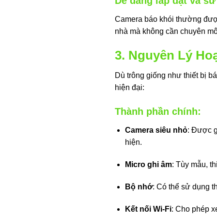
Dễ dàng lắp đặt và sử
Camera báo khói thường được t
nhà mà không cần chuyên môn
3. Nguyên Lý Ho
Dù trông giống như thiết bị bá
hiện đại:
Thành phần chính:
Camera siêu nhỏ
: Được g
hiện.
Micro ghi âm
: Tùy mẫu, th
Bộ nhớ
: Có thể sử dụng 
Kết nối Wi-Fi
: Cho phép xe